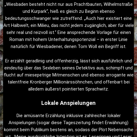
„Wiesbaden besteht nicht nur aus Prachtbauten, Wilhelmstraße
und Kurpark“, hieß es gleich zu Beginn ebenso
bedeutungsschwanger wie zutreffend. „Auch hier existiert eine
Art Halbwelt, ein Milieu, das nicht jedem zugänglich, aber für viele
sehr real und reizvoll ist.“ Eine ansprechende Vorlage für einen
Roman mit hohem Unterhaltungspotenzial – in erster Linie
natürlich für Wiesbadener, denen Tom Woll ein Begriff ist.
Er erzählt geradlinig und offenherzig, lässt sich ausführlich und
eindeutig über das Sexleben seines Detektivs aus, schimpft und
flucht auf miesepetrige Mitmenschen und ebenso arrogante wie
talentfreie Kronberger Millionärssöhnchen, und offenbart bei
alledem äußerst pointierten Sprachwitz.
Lokale Anspielungen
Die amüsante Erzählung inklusive zahlreicher lokaler
Anspielungen (sogar diese Tageszeitung findet Erwähnung)
kommt beim Publikum bestens an, sodass der Plot Nebensache
ist. „Meine ausdrückliche Intention ist es, Leserinnen und Leser