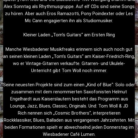
Alex Sonntag als Rhythmusgruppe. Auf elf CDs sind seine Songs
zu hören. Aber auch Eros Ramazotti, Pony Poindexter oder Les
Mc Cann engagierten ihn als Studiomusiker.
Kleiner Laden „Tom’s Guitars“ am Ersten Ring
Manche Wiesbadener Musikfreaks erinnern sich auch noch gut
an seinen kleinen Laden „Tom’s Guitars“ am Kaiser-Friedrich-Ring,
wo er Vintage-Gitarren verkaufte. Gitarren- und Ukulele-
Unterricht gibt Tom Woll noch immer.
Seine neuesten Projekte sind zum einen „Kind of Blue“: Solo oder
zusammen mit dem renommierten Saxofonisten Helmut
Engelhardt aus Kaiserslautern besteht das Programm aus
Lounge, Jazz, Blues, Classic, Originals. Und: Tom Woll & JD
Rich nennen sich „Cosmic Brothers“, interpretieren
Rockklassiker, Blues, Balladen aus vergangenen Jahrzehnten. Mit
beiden Formationen spielt er abwechselnd jeden Donnerstag im
Wiesbadener Café Lumen.