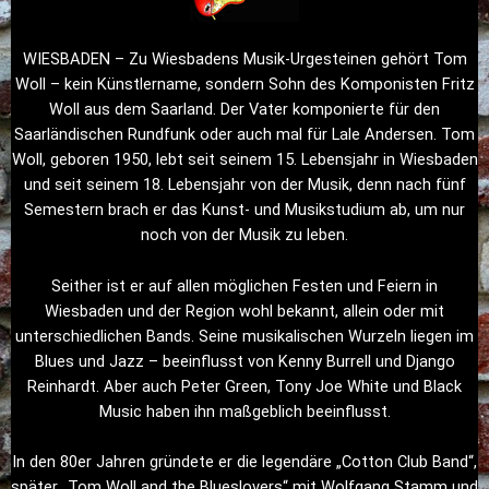
WIESBADEN – Zu Wiesbadens Musik-Urgesteinen gehört Tom
Woll – kein Künstlername, sondern Sohn des Komponisten Fritz
Woll aus dem Saarland. Der Vater komponierte für den
Saarländischen Rundfunk oder auch mal für Lale Andersen. Tom
Woll, geboren 1950, lebt seit seinem 15. Lebensjahr in Wiesbaden
und seit seinem 18. Lebensjahr von der Musik, denn nach fünf
Semestern brach er das Kunst- und Musikstudium ab, um nur
noch von der Musik zu leben.
Seither ist er auf allen möglichen Festen und Feiern in
Wiesbaden und der Region wohl bekannt, allein oder mit
unterschiedlichen Bands. Seine musikalischen Wurzeln liegen im
Blues und Jazz – beeinflusst von Kenny Burrell und Django
Reinhardt. Aber auch Peter Green, Tony Joe White und Black
Music haben ihn maßgeblich beeinflusst.
In den 80er Jahren gründete er die legendäre „Cotton Club Band“,
später „Tom Woll and the Blueslovers“ mit Wolfgang Stamm und