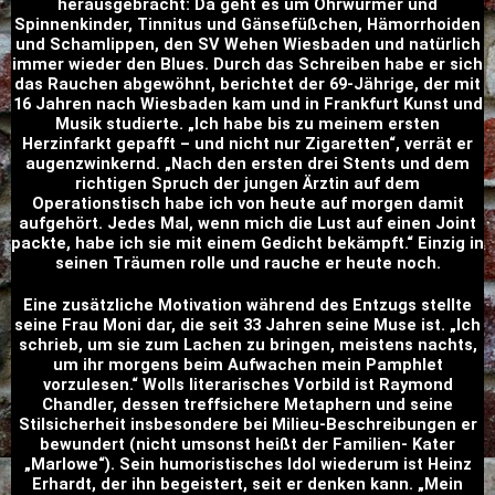
herausgebracht: Da geht es um Ohrwürmer und
Spinnenkinder, Tinnitus und Gänsefüßchen, Hämorrhoiden
und Schamlippen, den SV Wehen Wiesbaden und natürlich
immer wieder den Blues. Durch das Schreiben habe er sich
das Rauchen abgewöhnt, berichtet der 69-Jährige, der mit
16 Jahren nach Wiesbaden kam und in Frankfurt Kunst und
Musik studierte. „Ich habe bis zu meinem ersten
Herzinfarkt gepafft – und nicht nur Zigaretten“, verrät er
augenzwinkernd. „Nach den ersten drei Stents und dem
richtigen Spruch der jungen Ärztin auf dem
Operationstisch habe ich von heute auf morgen damit
aufgehört. Jedes Mal, wenn mich die Lust auf einen Joint
packte, habe ich sie mit einem Gedicht bekämpft.“ Einzig in
seinen Träumen rolle und rauche er heute noch.
Eine zusätzliche Motivation während des Entzugs stellte
seine Frau Moni dar, die seit 33 Jahren seine Muse ist. „Ich
schrieb, um sie zum Lachen zu bringen, meistens nachts,
um ihr morgens beim Aufwachen mein Pamphlet
vorzulesen.“ Wolls literarisches Vorbild ist Raymond
Chandler, dessen treffsichere Metaphern und seine
Stilsicherheit insbesondere bei Milieu-Beschreibungen er
bewundert (nicht umsonst heißt der Familien- Kater
„Marlowe“). Sein humoristisches Idol wiederum ist Heinz
Erhardt, der ihn begeistert, seit er denken kann. „Mein