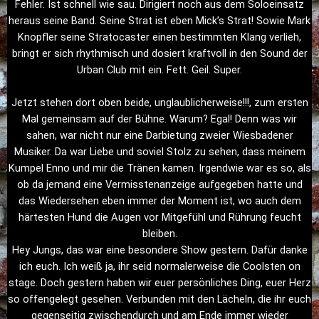
Fehler. Ist schnell wie sau. Dirigiert noch aus dem Soloeinsatz
heraus seine Band. Seine Strat ist eben Mick’s Strat! Sowie Mark
Knopfler seine Stratocaster einen bestimmten Klang verlieh,
bringt er sich rhythmisch und dosiert kraftvoll in den Sound der
Urban Club mit ein. Fett. Geil. Super.
Jetzt stehen dort oben beide, unglaublicherweise!!!, zum ersten
Mal gemeinsam auf der Bühne. Warum? Egal! Denn was wir
sahen, war nicht nur eine Darbietung zweier Wiesbadener
Musiker. Da war Liebe und soviel Stolz zu sehen, dass meinem
Kumpel Enno und mir die Tränen kamen. Irgendwie war es so, als
ob da jemand eine Vermisstenanzeige aufgegeben hatte und
das Wiedersehen eben immer der Moment ist, wo auch dem
härtesten Hund die Augen vor Mitgefühl und Rührung feucht
bleiben.
Hey Jungs, das war eine besondere Show gestern. Dafür danke
ich euch. Ich weiß ja, ihr seid normalerweise die Coolsten on
stage. Doch gestern haben wir euer persönliches Ding, euer Herz
so offengelegt gesehen. Verbunden mit den Lächeln, die ihr euch
gegenseitig zwischendurch und am Ende immer wieder