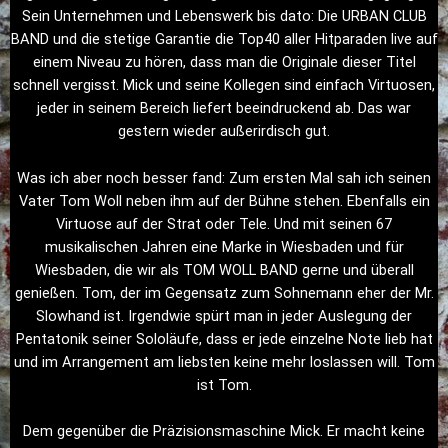
Sein Unternehmen und Lebenswerk bis dato: Die URBAN CLUB
BAND und die stetige Garantie die Top40 aller Hitparaden live a
uf
einem Niveau zu hören, dass man die Originale dieser Titel
schnell vergisst. Mick und seine Kollegen sind einfach Virtuosen,
jeder in seinem Bereich liefert beeindruckend ab. Das war
gestern wieder außerirdisch gut.
Was ich aber noch besser fand: Zum ersten Mal sah ich seinen
Vater Tom Woll neben ihm auf der Bühne stehen. Ebenfalls ein
Virtuose auf der Strat oder Tele. Und mit seinen 67
musikalischen Jahren eine Marke in Wiesbaden und für
Wiesbaden, die wir als TOM WOLL BAND gerne und überall
genießen. Tom, der im Gegensatz zum Sohnemann eher der Mr.
Slowhand ist. Irgendwie spürt man in jeder Auslegung der
Pentatonik seiner Sololäufe, dass er jede einzelne Note lieb hat
und im Arrangement am liebsten keine mehr loslassen will. Tom
ist Tom.
Dem gegenüber die Präzisionsmaschine Mick. Er macht keine