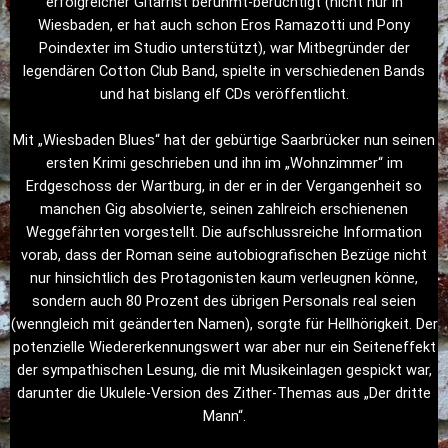
erfolgreicher Gitarrist berühmt-berüchtigt (nicht nur in
Wiesbaden, er hat auch schon Eros Ramazotti und Pony
Poindexter im Studio unterstützt), war Mitbegründer der
legendären Cotton Club Band, spielte in verschiedenen Bands
und hat bislang elf CDs veröffentlicht.
Mit „Wiesbaden Blues“ hat der gebürtige Saarbrücker nun seinen
ersten Krimi geschrieben und ihn im „Wohnzimmer“ im
Erdgeschoss der Wartburg, in der er in der Vergangenheit so
manchen Gig absolvierte, seinen zahlreich erschienenen
Weggefährten vorgestellt. Die aufschlussreiche Information
vorab, dass der Roman seine autobiografischen Bezüge nicht
nur hinsichtlich des Protagonisten kaum verleugnen könne,
sondern auch 80 Prozent des übrigen Personals real seien
(wenngleich mit geänderten Namen), sorgte für Hellhörigkeit. Der
potenzielle Wiedererkennungswert war aber nur ein Seiteneffekt
der sympathischen Lesung, die mit Musikeinlagen gespickt war,
darunter die Ukulele-Version des Zither-Themas aus „Der dritte
Mann“.