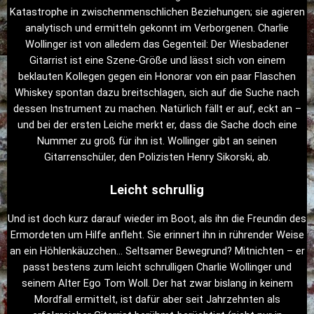
Katastrophe in zwischenmenschlichen Beziehungen; sie agieren
analytisch und ermitteln gekonnt im Verborgenen. Charlie
Wollinger ist von alledem das Gegenteil: Der Wiesbadener
Gitarrist ist eine Szene-Größe und lässt sich von einem
beklauten Kollegen gegen ein Honorar von ein paar Flaschen
Whiskey spontan dazu breitschlagen, sich auf die Suche nach
dessen Instrument zu machen. Natürlich fällt er auf, eckt an –
und bei der ersten Leiche merkt er, dass die Sache doch eine
Nummer zu groß für ihn ist. Wollinger gibt an seinen
Gitarrenschüler, den Polizisten Henry Sikorski, ab.
Leicht schrullig
Und ist doch kurz darauf wieder im Boot, als ihn die Freundin des
Ermordeten um Hilfe anfleht. Sie erinnert ihn in rührender Weise
an ein Höhlenkäuzchen… Seltsamer Bewegrund? Mitnichten – er
passt bestens zum leicht schrulligen Charlie Wollinger und
seinem Alter Ego Tom Woll. Der hat zwar bislang in keinem
Mordfall ermittelt, ist dafür aber seit Jahrzehnten als